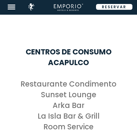
RESERVAR
ENG
CENTROS DE CONSUMO
Destinos
ACAPULCO
Promociones
Restaurante Condimento
Habitaciones
Sunset Lounge
Restaurantes
Arka Bar
&
Bares
La Isla Bar & Grill
Eventos
Room Service