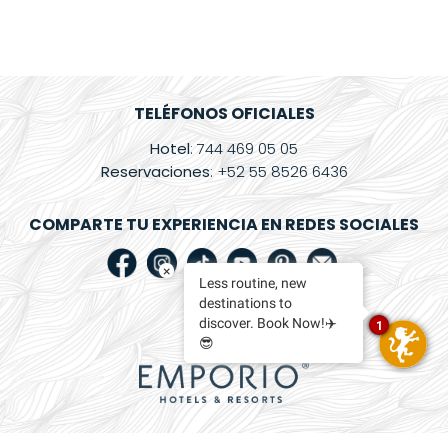
Tour
360°
Blog
TELÉFONOS OFICIALES
Contacto
Hotel
: 744 469 05 05
Spa
Reservaciones
: +52 55 8526 6436
Facturación
COMPARTE TU EXPERIENCIA EN REDES SOCIALES
Electrónica
Preguntas
×
Less routine, new
Frecuentes
destinations to
discover. Book Now!✈️
1
😎