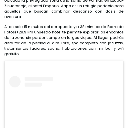
Ubicado la privilegiada zona de la Bahía de Palmar, en Ixtapa-
Zihuatanejo, el hotel Emporio Ixtapa es un refugio perfecto para
aquellos que buscan combinar descanso con dosis de
aventura.
A tan solo 15 minutos del aeropuerto y a 38 minutos de Barra de
Potosí (29.9 km), nuestro hotel te permite explorar los encantos
de la zona sin perder tiempo en largos viajes. Al llegar podrás
disfrutar de la piscina al aire libre, spa completo con jacuzzis,
tratamientos faciales, sauna, habitaciones con minibar y wifi
gratuito.