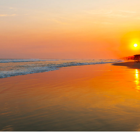
Tour
360°
Blog
Contacto
Spa
Facturación
Electrónica
Preguntas
Frecuentes