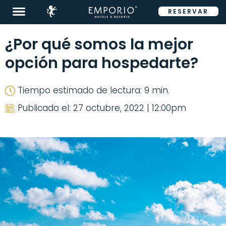
RESERVAR
ENG
¿Por qué somos la mejor
opción para hospedarte?
Tiempo estimado de lectura: 9 min.
Destinos
Publicado el: 27 octubre, 2022 | 12:00pm
Promociones
Habitaciones
Restaurantes
&
Bares
Eventos