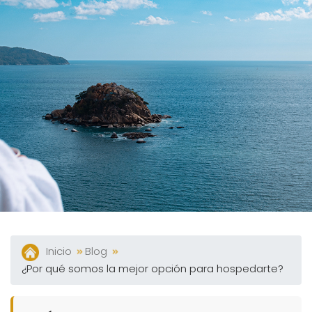
Tour
360°
Blog
Contacto
Spa
Facturación
Electrónica
Preguntas
Frecuentes
Inicio
Blog
¿Por qué somos la mejor opción para hospedarte?