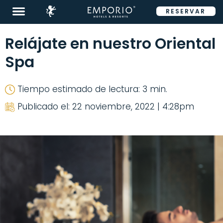
RESERVAR
ENG
Relájate en nuestro Oriental
Spa
Tiempo estimado de lectura: 3 min.
Destinos
Publicado el: 22 noviembre, 2022 | 4:28pm
Promociones
Habitaciones
Restaurantes
&
Bares
Eventos