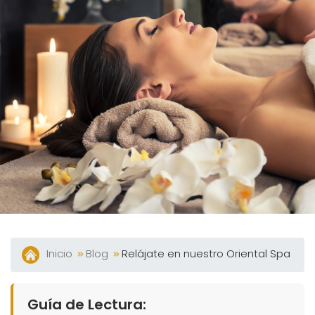
Tour
360°
Blog
Contacto
Spa
Facturación
Electrónica
Preguntas
Frecuentes
Inicio
Blog
Relájate en nuestro Oriental Spa
Guía de Lectura: